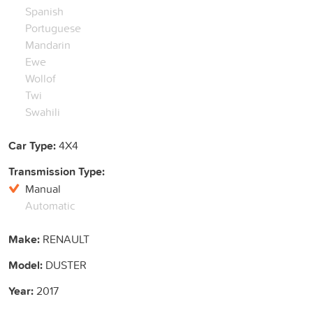
Spanish
Portuguese
Mandarin
Ewe
Wollof
Twi
Swahili
Car Type:
4X4
Transmission Type:
Manual
Automatic
Make:
RENAULT
Model:
DUSTER
Year:
2017