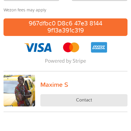
Wezon fees may apply
967dfbc0 D8c6 47e3 8144
9f13a391c319
Maxime S
Contact