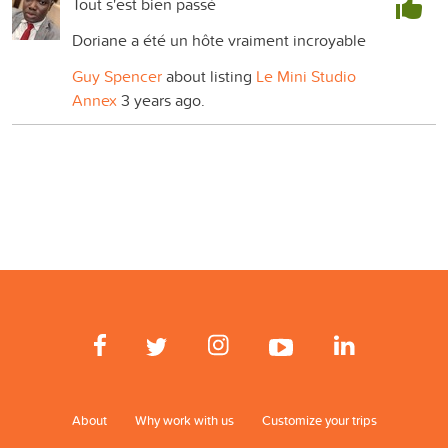
Tout s'est bien passé
Doriane a été un hôte vraiment incroyable
Guy Spencer
about listing
Le Mini Studio
Annex
3 years ago.
About
Why work with us
Customize your trips